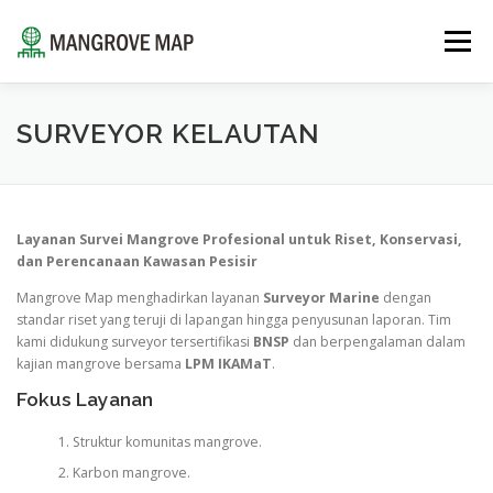
Lompat
ke
Menu
konten
⌂
TENTANG
SUMBER DAYA
LAYANAN
SURVEYOR KELAUTAN
PORTOFOLIO
TIM AHLI
INSIGHT
Layanan Survei Mangrove Profesional untuk Riset, Konservasi,
dan Perencanaan Kawasan Pesisir
HUBUNGI KAMI
ID
Mangrove Map menghadirkan layanan
Surveyor Marine
dengan
standar riset yang teruji di lapangan hingga penyusunan laporan. Tim
kami didukung surveyor tersertifikasi
BNSP
dan berpengalaman dalam
EN
kajian mangrove bersama
LPM IKAMaT
.
Fokus Layanan
ID
Struktur komunitas mangrove.
Karbon mangrove.