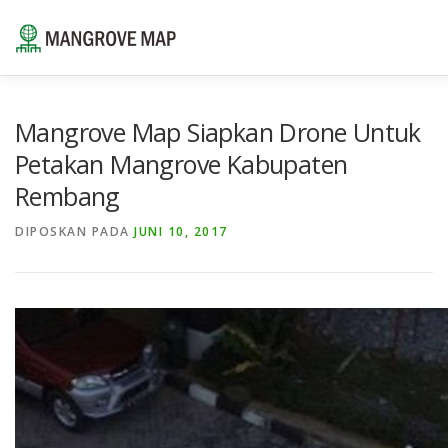
Lompat
ke
konten
⌂
TENTANG
SUMBER DAYA
LAYANAN
POR
Mangrove Map Siapkan Drone Untuk
Petakan Mangrove Kabupaten
Rembang
HUBUNGI KAMI
ID
DIPOSKAN PADA
JUNI 10, 2017
EN
ID