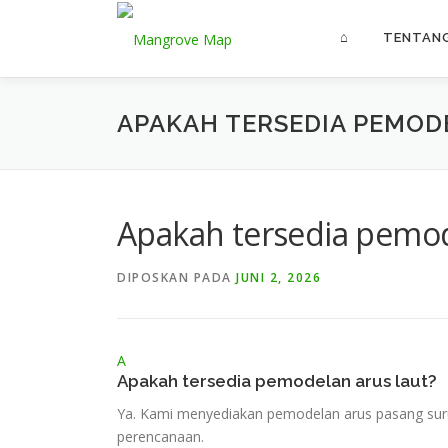
Lompat
ke
⌂
TENTAN
konten
APAKAH TERSEDIA PEMOD
Apakah tersedia pemod
DIPOSKAN PADA
JUNI 2, 2026
A
Apakah tersedia pemodelan arus laut?
Ya. Kami menyediakan pemodelan arus pasang suru
perencanaan.