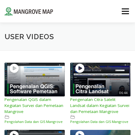
Lompat
ke
Menu
konten
⌂
TENTANG
SUMBER DAYA
LAYANAN
USER VIDEOS
PORTOFOLIO
TIM AHLI
INSIGHT
HUBUNGI KAMI
ID
06:44
EN
Pengenalan QGIS dalam
Pengenalan Citra Satelit
Kegiatan Survei dan Pemetaan
Landsat dalam Kegiatan Survei
ID
Mangrove
dan Pemetaan Mangrove
Pengolahan Data dan GIS Mangrove
Pengolahan Data dan GIS Mangrove