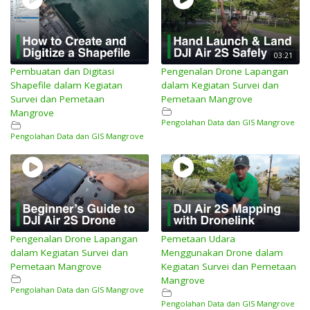
03:21
Pembuatan dan Digitasi
Pengenalan Drone Lapangan
Shapefile dalam Kegiatan
dalam Kegiatan Survei dan
Survei dan Pemetaan
Pemetaan Mangrove
Mangrove
Pengolahan Data dan GIS Mangrove
Pengolahan Data dan GIS Mangrove
Pengenalan Drone Lapangan
Pemetaan Udara
dalam Kegiatan Survei dan
Menggunakan Drone dalam
Pemetaan Mangrove
Kegiatan Survei dan Pemetaan
Mangrove
Pengolahan Data dan GIS Mangrove
Pengolahan Data dan GIS Mangrove