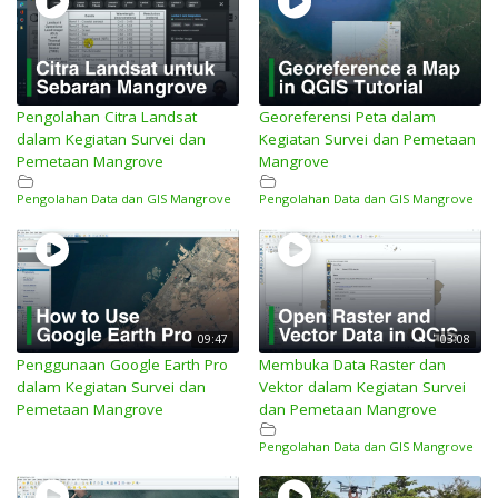
Pengolahan Citra Landsat
Georeferensi Peta dalam
dalam Kegiatan Survei dan
Kegiatan Survei dan Pemetaan
Pemetaan Mangrove
Mangrove
Pengolahan Data dan GIS Mangrove
Pengolahan Data dan GIS Mangrove
09:47
03:08
Penggunaan Google Earth Pro
Membuka Data Raster dan
dalam Kegiatan Survei dan
Vektor dalam Kegiatan Survei
Pemetaan Mangrove
dan Pemetaan Mangrove
Pengolahan Data dan GIS Mangrove