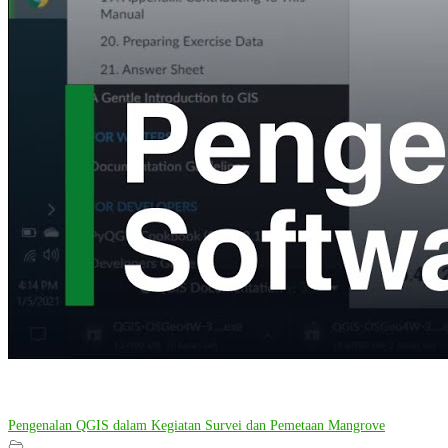
Pengenalan QGIS dalam Kegiatan Survei dan Pemetaan Mangrove