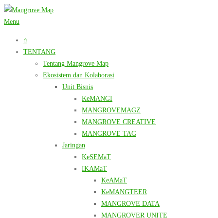
Lompat
ke
Menu
konten
⌂
TENTANG
Tentang Mangrove Map
Ekosistem dan Kolaborasi
Unit Bisnis
KeMANGI
MANGROVEMAGZ
MANGROVE CREATIVE
MANGROVE TAG
Jaringan
KeSEMaT
IKAMaT
KeAMaT
KeMANGTEER
MANGROVE DATA
MANGROVER UNITE