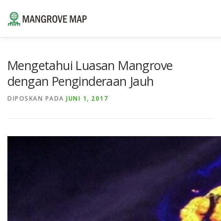
Lompat
ke
konten
⌂
TENTANG
SUMBER DAYA
LAYANAN
POR
Mengetahui Luasan Mangrove
dengan Penginderaan Jauh
HUBUNGI KAMI
ID
DIPOSKAN PADA
JUNI 1, 2017
EN
ID