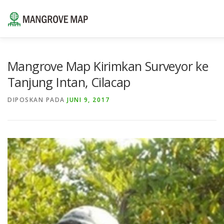
Lompat
ke
konten
⌂
TENTANG
SUMBER DAYA
LAYANAN
POR
Mangrove Map Kirimkan Surveyor ke
Tanjung Intan, Cilacap
HUBUNGI KAMI
ID
DIPOSKAN PADA
JUNI 9, 2017
EN
ID