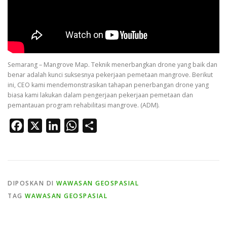
Semarang – Mangrove Map. Teknik menerbangkan drone yang baik dan
benar adalah kunci suksesnya pekerjaan pemetaan mangrove. Berikut
ini, CEO kami mendemonstrasikan tahapan penerbangan drone yang
biasa kami lakukan dalam pengerjaan pekerjaan pemetaan dan
pemantauan program rehabilitasi mangrove. (ADM).
Facebook
X
LinkedIn
WhatsApp
Share
DIPOSKAN DI
WAWASAN GEOSPASIAL
TAG
WAWASAN GEOSPASIAL