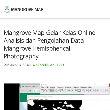
Lompat
ke
konten
⌂
TENTANG
SUMBER DAYA
LAYANAN
POR
Mangrove Map Gelar Kelas Online
Analisis dan Pengolahan Data
Mangrove Hemispherical
HUBUNGI KAMI
ID
Photography
EN
DIPOSKAN PADA
OKTOBER 27, 2018
ID