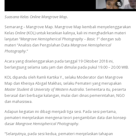
Suasana Kelas Online Mangrove Map.
Semarang – Mangrove Map. Mangrove Map kembali menyelenggarakan
Kelas
Online
(KOL) untuk kesekian kalinya, kali ini menghadirkan materi
lanjutan “
Mangrove Hemispherical Photography – Basic 1
” dengan sub
materi “Analisis dan Pengolahan Data
Mangrove Hemispherical
Photography
.”
Acara yang diselenggarakan pada tanggal 19 Oktober 2018 ini,
berlangsung selama satu jam dan dimulai pada pukul 19.00 – 20.00 WIB.
KOL dipandu oleh Ramli Kartika Y., selaku Moderator dari Mangrove
Map dan Kheisya Abigail Makhas, selaku Pemateri yang merupakan
Master Student di University of Western Australia
. Sementara itu, peserta
berasal dari berbagai kalangan, mulai dari dinas pemerintahan, NGO
dan mahasiswa.
Adapun kegiatan ini dibagi menjadi tiga sesi. Pada sesi pertama,
pemateri menjelaskan mengenai teori pengambilan data dan konsep
dasar
Mangrove Hemispherical Photography
.
“Selanjutnya, pada sesi kedua, pemateri menjelaskan tahapan