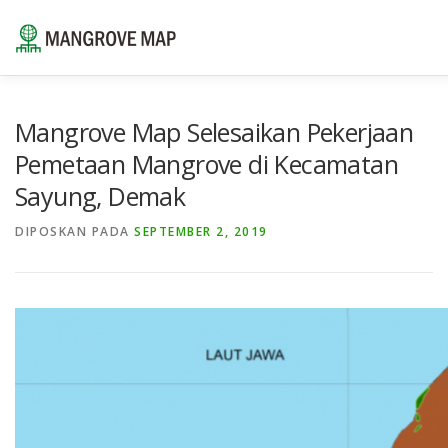
Lompat
ke
konten
⌂
TENTANG
SUMBER DAYA
LAYANAN
POR
Mangrove Map Selesaikan Pekerjaan
Pemetaan Mangrove di Kecamatan
Sayung, Demak
HUBUNGI KAMI
ID
DIPOSKAN PADA
SEPTEMBER 2, 2019
EN
ID